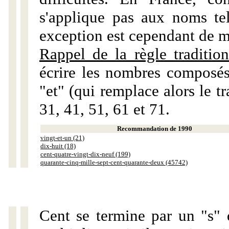
s'applique pas aux noms tels
exception est cependant de m
Rappel de la règle tradition
écrire les nombres composés
"et" (qui remplace alors le tr
31, 41, 51, 61 et 71.
Recommandation de 1990
vingt-et-un (21)
dix-huit (18)
cent-quatre-vingt-dix-neuf (199)
quarante-cinq-mille-sept-cent-quarante-deux (45742)
Cent se termine par un "s" 