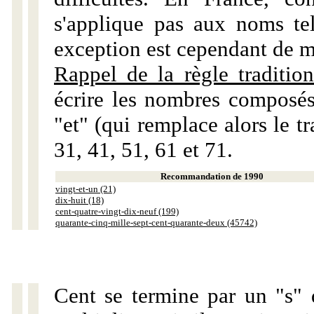
s'applique pas aux noms tels
exception est cependant de m
Rappel de la règle tradition
écrire les nombres composés
"et" (qui remplace alors le tr
31, 41, 51, 61 et 71.
Recommandation de 1990
vingt-et-un (21)
dix-huit (18)
cent-quatre-vingt-dix-neuf (199)
quarante-cinq-mille-sept-cent-quarante-deux (45742)
Cent se termine par un "s" 