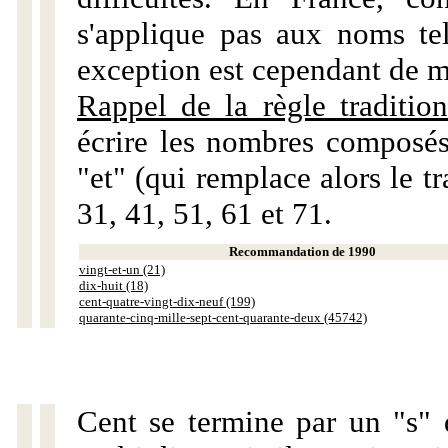
s'applique pas aux noms tels
exception est cependant de m
Rappel de la règle tradition
écrire les nombres composés
"et" (qui remplace alors le tr
31, 41, 51, 61 et 71.
Recommandation de 1990
vingt-et-un (21)
dix-huit (18)
cent-quatre-vingt-dix-neuf (199)
quarante-cinq-mille-sept-cent-quarante-deux (45742)
Cent se termine par un "s" 