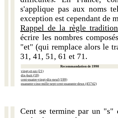
s'applique pas aux noms tels
exception est cependant de m
Rappel de la règle tradition
écrire les nombres composés
"et" (qui remplace alors le tr
31, 41, 51, 61 et 71.
Recommandation de 1990
vingt-et-un (21)
dix-huit (18)
cent-quatre-vingt-dix-neuf (199)
quarante-cinq-mille-sept-cent-quarante-deux (45742)
Cent se termine par un "s" 