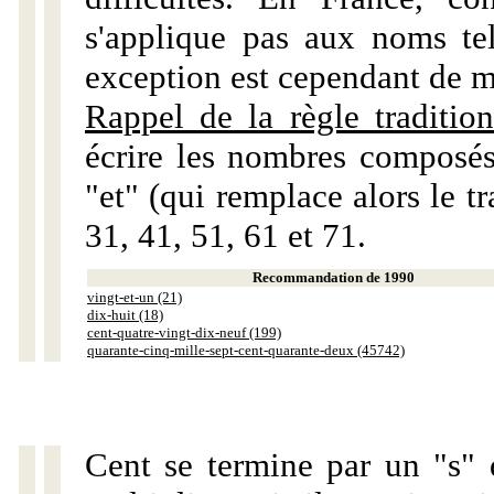
s'applique pas aux noms tels
exception est cependant de m
Rappel de la règle tradition
écrire les nombres composés
"et" (qui remplace alors le tr
31, 41, 51, 61 et 71.
Recommandation de 1990
vingt-et-un (21)
dix-huit (18)
cent-quatre-vingt-dix-neuf (199)
quarante-cinq-mille-sept-cent-quarante-deux (45742)
Cent se termine par un "s" 