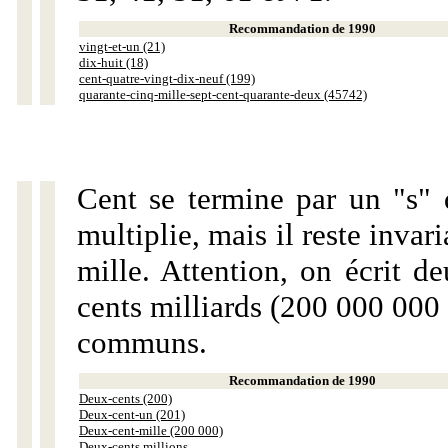
Recommandation de 1990
vingt-et-un (21)
dix-huit (18)
cent-quatre-vingt-dix-neuf (199)
quarante-cinq-mille-sept-cent-quarante-deux (45742)
Cent se termine par un "s" 
multiplie, mais il reste invar
mille. Attention, on écrit d
cents milliards (200 000 000 
communs.
Recommandation de 1990
Deux-cents (200)
Deux-cent-un (201)
Deux-cent-mille (200 000)
Deux-cents millions