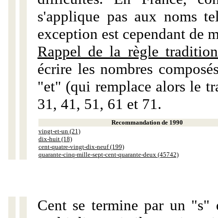
s'applique pas aux noms tels
exception est cependant de m
Rappel de la règle tradition
écrire les nombres composés
"et" (qui remplace alors le tr
31, 41, 51, 61 et 71.
Recommandation de 1990
vingt-et-un (21)
dix-huit (18)
cent-quatre-vingt-dix-neuf (199)
quarante-cinq-mille-sept-cent-quarante-deux (45742)
Cent se termine par un "s" 