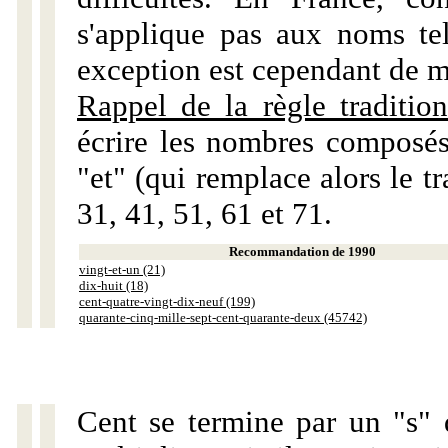
s'applique pas aux noms tels
exception est cependant de m
Rappel de la règle tradition
écrire les nombres composés
"et" (qui remplace alors le tr
31, 41, 51, 61 et 71.
Recommandation de 1990
vingt-et-un (21)
dix-huit (18)
cent-quatre-vingt-dix-neuf (199)
quarante-cinq-mille-sept-cent-quarante-deux (45742)
Cent se termine par un "s" 