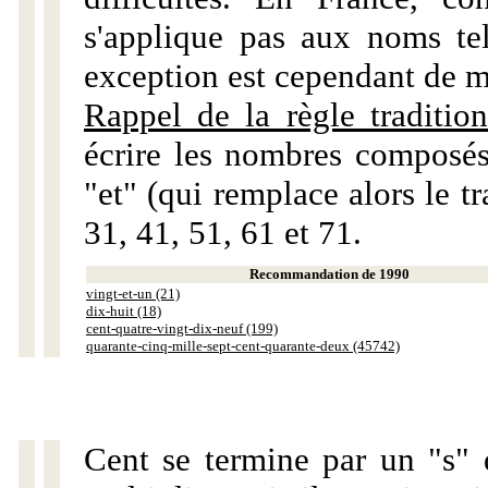
s'applique pas aux noms tels
exception est cependant de m
Rappel de la règle tradition
écrire les nombres composés
"et" (qui remplace alors le tr
31, 41, 51, 61 et 71.
Recommandation de 1990
vingt-et-un (21)
dix-huit (18)
cent-quatre-vingt-dix-neuf (199)
quarante-cinq-mille-sept-cent-quarante-deux (45742)
Cent se termine par un "s" 