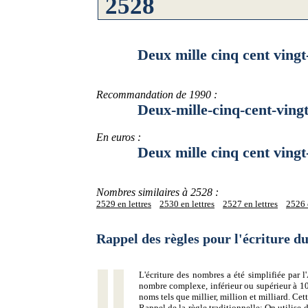
Deux mille cinq cent vingt-
Recommandation de 1990 :
Deux-mille-cinq-cent-vingt-
En euros :
Deux mille cinq cent vingt-h
Nombres similaires à 2528 :
2529 en lettres
2530 en lettres
2527 en lettres
2526 e
Rappel des règles pour l'écriture 
L'écriture des nombres a été simplifiée par
nombre complexe, inférieur ou supérieur à 10
noms tels que millier, million et milliard. Ce
Rappel de la règle traditionnelle:
On utilise d