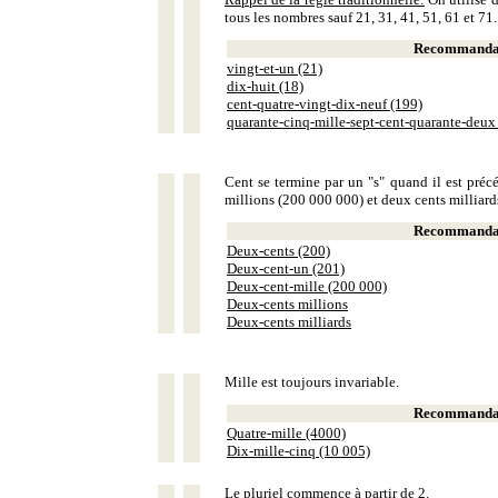
tous les nombres sauf 21, 31, 41, 51, 61 et 71.
Recommandat
vingt-et-un (21)
dix-huit (18)
cent-quatre-vingt-dix-neuf (199)
quarante-cinq-mille-sept-cent-quarante-deux
Cent se termine par un "s" quand il est précé
millions (200 000 000) et deux cents milliar
Recommandat
Deux-cents (200)
Deux-cent-un (201)
Deux-cent-mille (200 000)
Deux-cents millions
Deux-cents milliards
Mille est toujours invariable.
Recommandat
Quatre-mille (4000)
Dix-mille-cinq (10 005)
Le pluriel commence à partir de 2.