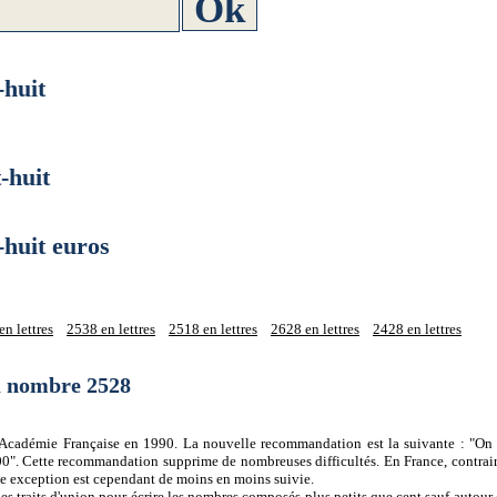
huit
huit
uit euros
n lettres
2538 en lettres
2518 en lettres
2628 en lettres
2428 en lettres
du nombre 2528
 l'Académie Française en 1990. La nouvelle recommandation est la suivante : "On 
0". Cette recommandation supprime de nombreuses difficultés. En France, contrair
tte exception est cependant de moins en moins suivie.
es traits d'union pour écrire les nombres composés plus petits que cent sauf autour d