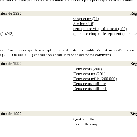
ion de 1990
Règl
vingt et un (21)
dix-huit (18)
cent quatre-vingt-dix-neuf (199)
 (45742)
quarante-cinq mille sept cent quarant
dé d’un nombre qui le multiplie, mais il reste invariable s’il est suivi d’un autr
ds (200 000 000 000) car million et milliard sont des noms communs.
ion de 1990
Règl
Deux cents (200)
Deux cent un (201)
Deux cent mille (200 000)
Deux cents millions
Deux cents milliards
ion de 1990
Règl
Quatre mille
Dix mille cinq