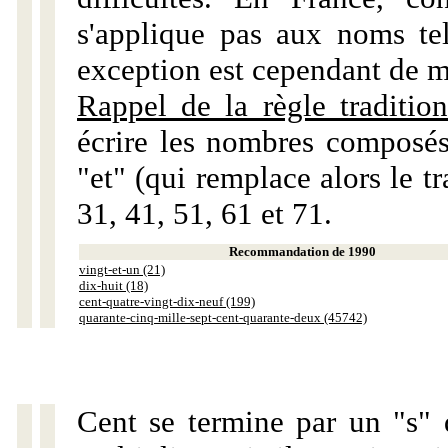
s'applique pas aux noms tels
exception est cependant de m
Rappel de la règle tradition
écrire les nombres composés
"et" (qui remplace alors le tr
31, 41, 51, 61 et 71.
Recommandation de 1990
vingt-et-un (21)
dix-huit (18)
cent-quatre-vingt-dix-neuf (199)
quarante-cinq-mille-sept-cent-quarante-deux (45742)
Cent se termine par un "s" 