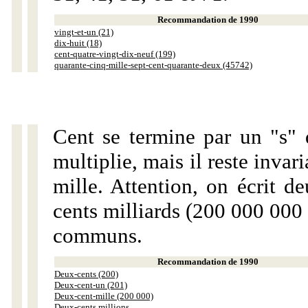
Recommandation de 1990
vingt-et-un (21)
dix-huit (18)
cent-quatre-vingt-dix-neuf (199)
quarante-cinq-mille-sept-cent-quarante-deux (45742)
Cent se termine par un "s" 
multiplie, mais il reste invar
mille. Attention, on écrit d
cents milliards (200 000 000 
communs.
Recommandation de 1990
Deux-cents (200)
Deux-cent-un (201)
Deux-cent-mille (200 000)
Deux-cents millions