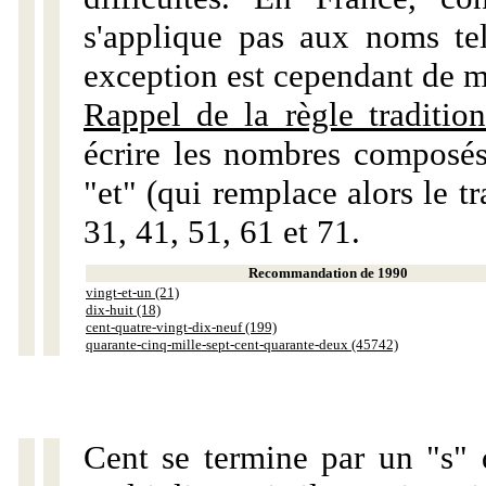
s'applique pas aux noms tels
exception est cependant de m
Rappel de la règle tradition
écrire les nombres composés
"et" (qui remplace alors le tr
31, 41, 51, 61 et 71.
Recommandation de 1990
vingt-et-un (21)
dix-huit (18)
cent-quatre-vingt-dix-neuf (199)
quarante-cinq-mille-sept-cent-quarante-deux (45742)
Cent se termine par un "s" 