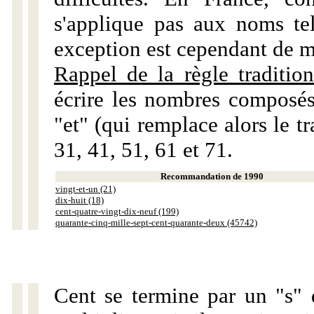
s'applique pas aux noms tels
exception est cependant de m
Rappel de la règle tradition
écrire les nombres composés
"et" (qui remplace alors le tr
31, 41, 51, 61 et 71.
Recommandation de 1990
vingt-et-un (21)
dix-huit (18)
cent-quatre-vingt-dix-neuf (199)
quarante-cinq-mille-sept-cent-quarante-deux (45742)
Cent se termine par un "s" 