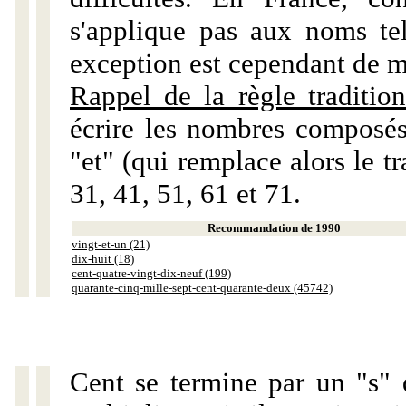
s'applique pas aux noms tels
exception est cependant de m
Rappel de la règle tradition
écrire les nombres composés
"et" (qui remplace alors le tr
31, 41, 51, 61 et 71.
Recommandation de 1990
vingt-et-un (21)
dix-huit (18)
cent-quatre-vingt-dix-neuf (199)
quarante-cinq-mille-sept-cent-quarante-deux (45742)
Cent se termine par un "s" 