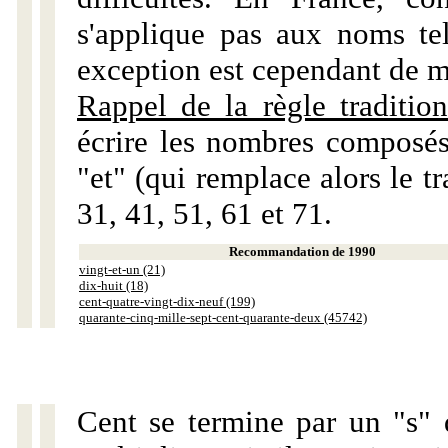
s'applique pas aux noms tels
exception est cependant de m
Rappel de la règle tradition
écrire les nombres composés
"et" (qui remplace alors le tr
31, 41, 51, 61 et 71.
Recommandation de 1990
vingt-et-un (21)
dix-huit (18)
cent-quatre-vingt-dix-neuf (199)
quarante-cinq-mille-sept-cent-quarante-deux (45742)
Cent se termine par un "s" 