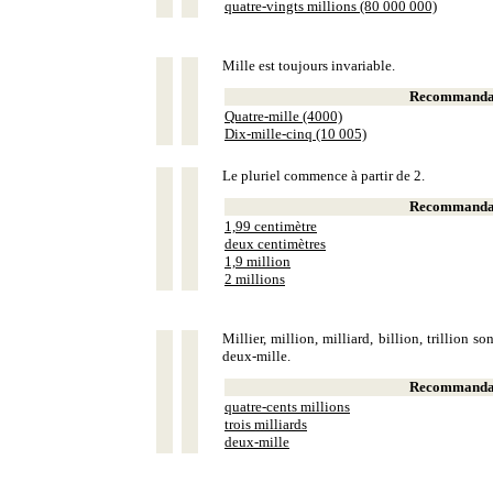
quatre-vingts millions (80 000 000)
Mille est toujours invariable.
Recommandat
Quatre-mille (4000)
Dix-mille-cinq (10 005)
Le pluriel commence à partir de 2.
Recommandat
1,99 centimètre
deux centimètres
1,9 million
2 millions
Millier, million, milliard, billion, trillion 
deux-mille.
Recommandat
quatre-cents millions
trois milliards
deux-mille