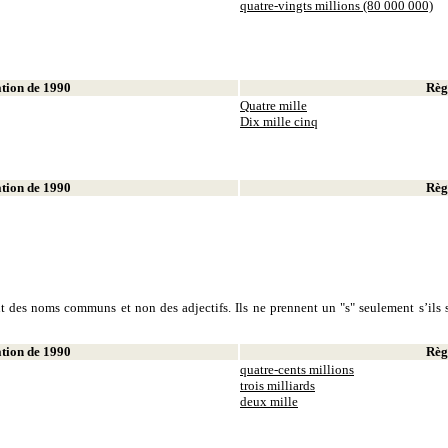
quatre-vingts millions (80 000 000)
ion de 1990
Règl
Quatre mille
Dix mille cinq
ion de 1990
Règl
sont des noms communs et non des adjectifs. Ils ne prennent un "s" seulement s’ils s
ion de 1990
Règl
quatre-cents millions
trois milliards
deux mille