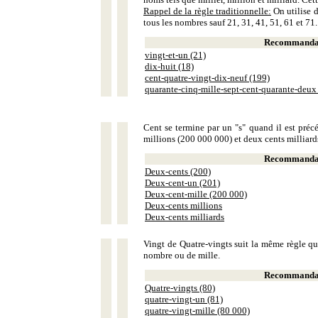
Rappel de la règle traditionnelle:
On utilise d
tous les nombres sauf 21, 31, 41, 51, 61 et 71.
Recommandat
vingt-et-un (21)
dix-huit (18)
cent-quatre-vingt-dix-neuf (199)
quarante-cinq-mille-sept-cent-quarante-deux
Cent se termine par un "s" quand il est précé
millions (200 000 000) et deux cents milliar
Recommandat
Deux-cents (200)
Deux-cent-un (201)
Deux-cent-mille (200 000)
Deux-cents millions
Deux-cents milliards
Vingt de Quatre-vingts suit la même règle que
nombre ou de mille.
Recommandat
Quatre-vingts (80)
quatre-vingt-un (81)
quatre-vingt-mille (80 000)