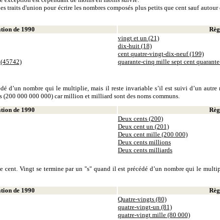
es traits d'union pour écrire les nombres composés plus petits que cent sauf autour d
ion de 1990
Règl
vingt et un (21)
dix-huit (18)
cent quatre-vingt-dix-neuf (199)
 (45742)
quarante-cinq mille sept cent quarant
dé d’un nombre qui le multiplie, mais il reste invariable s’il est suivi d’un autr
ds (200 000 000 000) car million et milliard sont des noms communs.
ion de 1990
Règl
Deux cents (200)
Deux cent un (201)
Deux cent mille (200 000)
Deux cents millions
Deux cents milliards
 cent. Vingt se termine par un "s" quand il est précédé d’un nombre qui le multiplie
ion de 1990
Règl
Quatre-vingts (80)
quatre-vingt-un (81)
quatre-vingt mille (80 000)