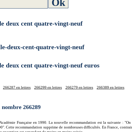
deux cent quatre-vingt-neuf
deux-cent-quatre-vingt-neuf
deux cent quatre-vingt-neuf euros
266287 en lettres
266299 en lettres
266279 en lettres
266389 en lettres
du nombre 266289
 l'Académie Française en 1990. La nouvelle recommandation est la suivante : "On 
0". Cette recommandation supprime de nombreuses difficultés. En France, contrair
tte exception est cependant de moins en moins suivie.