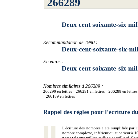
Deux cent soixante-six mille 
Recommandation de 1990 :
Deux-cent-soixante-six-mille-
En euros :
Deux cent soixante-six mille 
Nombres similaires à 266289 :
266290 en lettres
266291 en lettres
266288 en lettres
266189 en lettres
Rappel des règles pour l'écriture 
L'écriture des nombres a été simplifiée par
nombre complexe, inférieur ou supérieur à 10
noms tels que millier, million et milliard. Ce