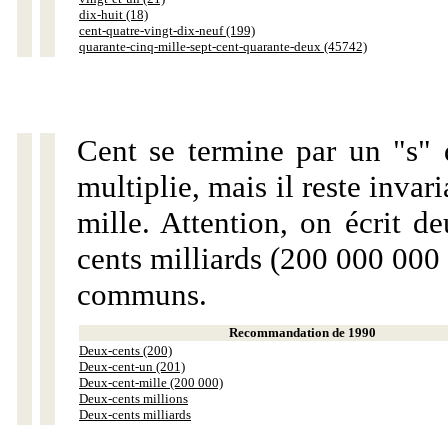
dix-huit (18)
cent-quatre-vingt-dix-neuf (199)
quarante-cinq-mille-sept-cent-quarante-deux (45742)
Cent se termine par un "s" 
multiplie, mais il reste invar
mille. Attention, on écrit d
cents milliards (200 000 000 
communs.
Recommandation de 1990
Deux-cents (200)
Deux-cent-un (201)
Deux-cent-mille (200 000)
Deux-cents millions
Deux-cents milliards