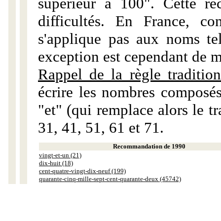
supérieur à 100". Cette r
difficultés. En France, c
s'applique pas aux noms tels
exception est cependant de m
Rappel de la règle tradition
écrire les nombres composés
"et" (qui remplace alors le tr
31, 41, 51, 61 et 71.
Recommandation de 1990
vingt-et-un (21)
dix-huit (18)
cent-quatre-vingt-dix-neuf (199)
quarante-cinq-mille-sept-cent-quarante-deux (45742)