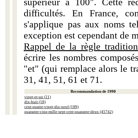
supérieur à 100". Cette r
difficultés. En France, c
s'applique pas aux noms tels
exception est cependant de m
Rappel de la règle tradition
écrire les nombres composés
"et" (qui remplace alors le tr
31, 41, 51, 61 et 71.
Recommandation de 1990
vingt-et-un (21)
dix-huit (18)
cent-quatre-vingt-dix-neuf (199)
quarante-cinq-mille-sept-cent-quarante-deux (45742)