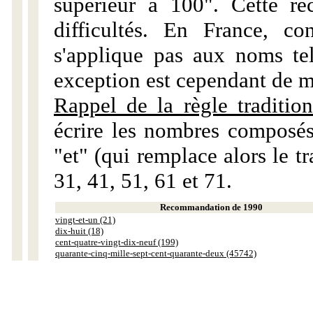
supérieur à 100". Cette r
difficultés. En France, c
s'applique pas aux noms tels
exception est cependant de m
Rappel de la règle tradition
écrire les nombres composés
"et" (qui remplace alors le tr
31, 41, 51, 61 et 71.
Recommandation de 1990
vingt-et-un (21)
dix-huit (18)
cent-quatre-vingt-dix-neuf (199)
quarante-cinq-mille-sept-cent-quarante-deux (45742)