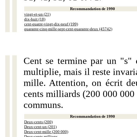
Recommandation de 1990
vingt-et-un (21)
dix-huit (18)
cent-quatre-vingt-dix-neuf (199)
quarante-cinq-mille-sept-cent-quarante-deux (45742)
Cent se termine par un "s" 
multiplie, mais il reste invar
mille. Attention, on écrit d
cents milliards (200 000 000 
communs.
Recommandation de 1990
Deux-cents (200)
Deux-cent-un (201)
Deux-cent-mille (200 000)
Deux-cents millions