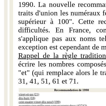
1990. La nouvelle recommand
traits d'union les numéraux 
supérieur à 100". Cette r
difficultés. En France, c
s'applique pas aux noms tels
exception est cependant de m
Rappel de la règle tradition
écrire les nombres composés
"et" (qui remplace alors le tr
31, 41, 51, 61 et 71.
Recommandation de 1990
vingt-et-un (21)
dix-huit (18)
cent-quatre-vingt-dix-neuf (199)
quarante-cinq-mille-sept-cent-quarante-deux (45742)