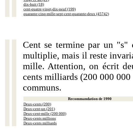
dix-huit (18)
cent-quatre-vingt-dix-neuf (199)
quarante-cinq-mille-sept-cent-quarante-deux (45742)
Cent se termine par un "s" 
multiplie, mais il reste invar
mille. Attention, on écrit d
cents milliards (200 000 000 
communs.
Recommandation de 1990
Deux-cents (200)
Deux-cent-un (201)
Deux-cent-mille (200 000)
Deux-cents millions
Deux-cents milliards