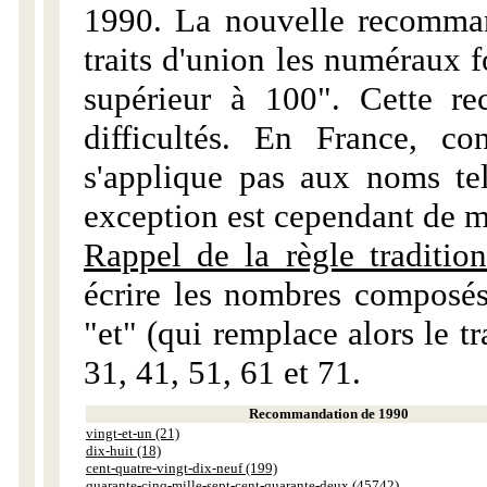
1990. La nouvelle recommand
traits d'union les numéraux 
supérieur à 100". Cette r
difficultés. En France, c
s'applique pas aux noms tels
exception est cependant de m
Rappel de la règle tradition
écrire les nombres composés
"et" (qui remplace alors le tr
31, 41, 51, 61 et 71.
Recommandation de 1990
vingt-et-un (21)
dix-huit (18)
cent-quatre-vingt-dix-neuf (199)
quarante-cinq-mille-sept-cent-quarante-deux (45742)