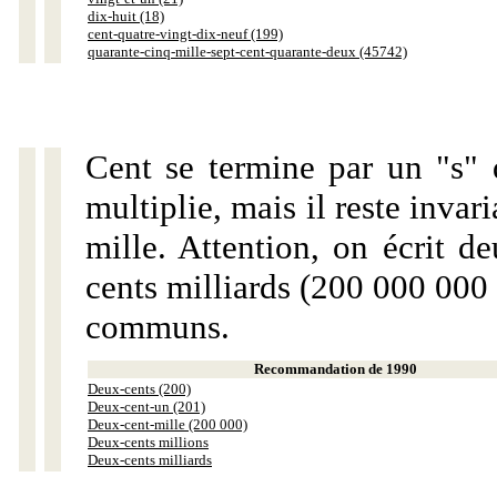
dix-huit (18)
cent-quatre-vingt-dix-neuf (199)
quarante-cinq-mille-sept-cent-quarante-deux (45742)
Cent se termine par un "s" 
multiplie, mais il reste invar
mille. Attention, on écrit d
cents milliards (200 000 000 
communs.
Recommandation de 1990
Deux-cents (200)
Deux-cent-un (201)
Deux-cent-mille (200 000)
Deux-cents millions
Deux-cents milliards