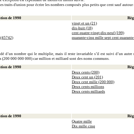
es traits d'union pour écrire les nombres composés plus petits que cent sauf autour d
ion de 1990
Règl
vingt et un (21)
dix-huit (18)
cent quatre-vingt-dix-neuf (199)
 (45742)
quarante-cinq mille sept cent quarant
dé d’un nombre qui le multiplie, mais il reste invariable s’il est suivi d’un autr
ds (200 000 000 000) car million et milliard sont des noms communs.
ion de 1990
Règl
Deux cents (200)
Deux cent un (201)
Deux cent mille (200 000)
Deux cents millions
Deux cents milliards
ion de 1990
Règl
Quatre mille
Dix mille cinq