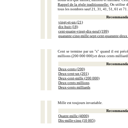
Rappel de la règle traditionnelle:
On utilise d
tous les nombres sauf 21, 31, 41, 51, 61 et 71.
Recommandat
vingt-et-un (21)
dix-huit (18)
cent-quatre-vingt-dix-neuf (199)
quarante-cinq-mille-sept-cent-quarante-deux
Cent se termine par un "s" quand il est précé
millions (200 000 000) et deux cents milliar
Recommandat
Deux-cents (200)
Deux-cent-un (201)
Deux-cent-mille (200 000)
Deux-cents millions
Deux-cents milliards
Mille est toujours invariable.
Recommandat
Quatre-mille (4000)
Dix-mille-cinq (10 005)