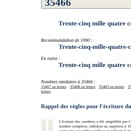
Trente-cinq mille quatre cen
Recommandation de 1990 :
Trente-cinq-mille-quatre-cen
En euros :
Trente-cinq mille quatre cent
Nombres similaires à 35466 :
35467 en lettres
35468 en lettres
35465 en lettres
35
lettres
Rappel des règles pour l'écriture 
L'écriture des nombres a été simplifiée par
nombre complexe, inférieur ou supérieur à 10
noms tels que millier, million et milliard. Ce