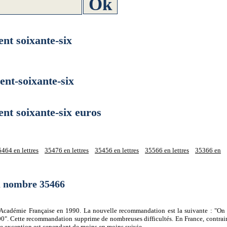
t soixante-six
t-soixante-six
 soixante-six euros
464 en lettres
35476 en lettres
35456 en lettres
35566 en lettres
35366 en
du nombre 35466
 l'Académie Française en 1990. La nouvelle recommandation est la suivante : "On 
0". Cette recommandation supprime de nombreuses difficultés. En France, contrair
tte exception est cependant de moins en moins suivie.