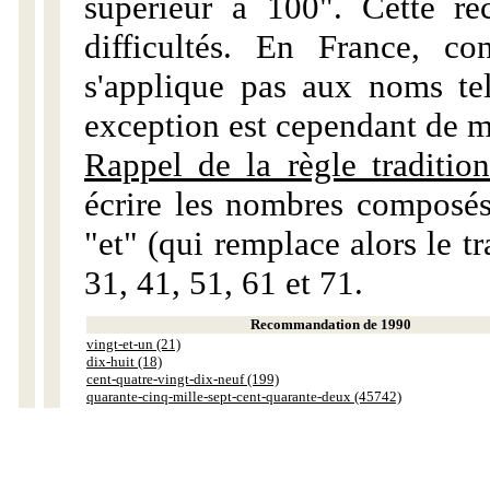
supérieur à 100". Cette r
difficultés. En France, c
s'applique pas aux noms tels
exception est cependant de m
Rappel de la règle tradition
écrire les nombres composés
"et" (qui remplace alors le tr
31, 41, 51, 61 et 71.
Recommandation de 1990
vingt-et-un (21)
dix-huit (18)
cent-quatre-vingt-dix-neuf (199)
quarante-cinq-mille-sept-cent-quarante-deux (45742)