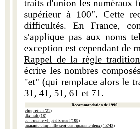
traits d'union les numéraux 
supérieur à 100". Cette r
difficultés. En France, c
s'applique pas aux noms tels
exception est cependant de m
Rappel de la règle tradition
écrire les nombres composés
"et" (qui remplace alors le tr
31, 41, 51, 61 et 71.
Recommandation de 1990
vingt-et-un (21)
dix-huit (18)
cent-quatre-vingt-dix-neuf (199)
quarante-cinq-mille-sept-cent-quarante-deux (45742)