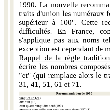
1990. La nouvelle recommand
traits d'union les numéraux 
supérieur à 100". Cette r
difficultés. En France, c
s'applique pas aux noms tels
exception est cependant de m
Rappel de la règle tradition
écrire les nombres composés
"et" (qui remplace alors le tr
31, 41, 51, 61 et 71.
Recommandation de 1990
vingt-et-un (21)
dix-huit (18)
cent-quatre-vingt-dix-neuf (199)
quarante-cinq-mille-sept-cent-quarante-deux (45742)