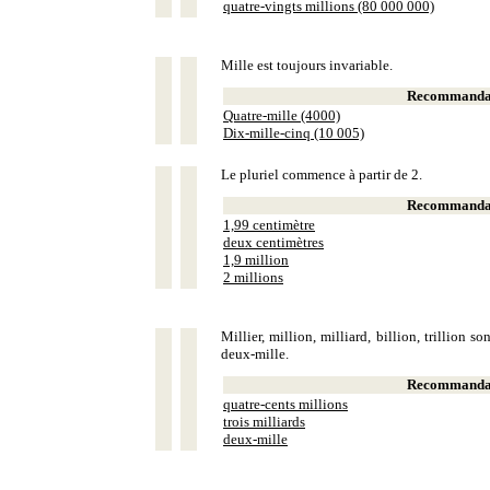
quatre-vingts millions (80 000 000)
Mille est toujours invariable.
Recommandat
Quatre-mille (4000)
Dix-mille-cinq (10 005)
Le pluriel commence à partir de 2.
Recommandat
1,99 centimètre
deux centimètres
1,9 million
2 millions
Millier, million, milliard, billion, trillion 
deux-mille.
Recommandat
quatre-cents millions
trois milliards
deux-mille