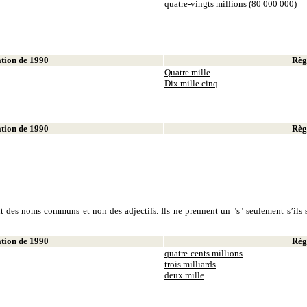
quatre-vingts millions (80 000 000)
ion de 1990
Règl
Quatre mille
Dix mille cinq
ion de 1990
Règl
sont des noms communs et non des adjectifs. Ils ne prennent un "s" seulement s’ils s
ion de 1990
Règl
quatre-cents millions
trois milliards
deux mille