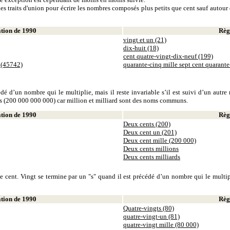
es traits d'union pour écrire les nombres composés plus petits que cent sauf autour d
ion de 1990
Règl
vingt et un (21)
dix-huit (18)
cent quatre-vingt-dix-neuf (199)
 (45742)
quarante-cinq mille sept cent quarant
dé d’un nombre qui le multiplie, mais il reste invariable s’il est suivi d’un autr
ds (200 000 000 000) car million et milliard sont des noms communs.
ion de 1990
Règl
Deux cents (200)
Deux cent un (201)
Deux cent mille (200 000)
Deux cents millions
Deux cents milliards
 cent. Vingt se termine par un "s" quand il est précédé d’un nombre qui le multiplie
ion de 1990
Règl
Quatre-vingts (80)
quatre-vingt-un (81)
quatre-vingt mille (80 000)