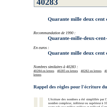
Quarante mille deux cent qua
Recommandation de 1990 :
Quarante-mille-deux-cent-qu
En euros :
Quarante mille deux cent qua
Nombres similaires à 40283 :
40284 en lettres
40285 en lettres
40282 en lettres
40
lettres
Rappel des règles pour l'écriture 
L'écriture des nombres a été simplifiée par
nombre complexe, inférieur ou supérieur à 10
noms tels que millier, million et milliard. Ce