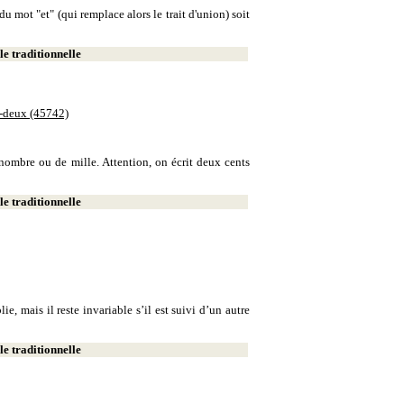
u mot "et" (qui remplace alors le trait d'union) soit
e traditionnelle
e-deux (45742)
e nombre ou de mille. Attention, on écrit deux cents
e traditionnelle
, mais il reste invariable s’il est suivi d’un autre
e traditionnelle