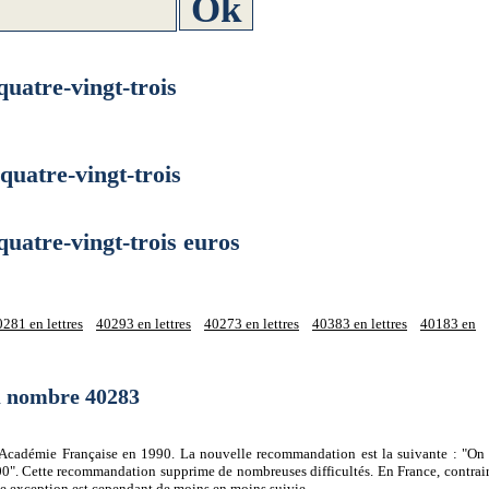
tre-vingt-trois
atre-vingt-trois
tre-vingt-trois euros
281 en lettres
40293 en lettres
40273 en lettres
40383 en lettres
40183 en
du nombre 40283
 l'Académie Française en 1990. La nouvelle recommandation est la suivante : "On 
0". Cette recommandation supprime de nombreuses difficultés. En France, contrair
tte exception est cependant de moins en moins suivie.