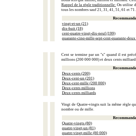
Rappel de la règle traditionnelle:
On utilise d
tous les nombres sauf 21, 31, 41, 51, 61 et 71.
Recommandat
vingt-et-un (21)
dix-huit (18)
cent-quatre-vingt-dix-neuf (199)
quarante-cinq-mille-sept-cent-quarante-deux
Cent se termine par un "s" quand il est précé
millions (200 000 000) et deux cents milliar
Recommandat
Deux-cents (200)
Deux-cent-un (201)
Deux-cent-mille (200 000)
Deux-cents millions
Deux-cents milliards
Vingt de Quatre-vingts suit la même règle que
nombre ou de mille.
Recommandat
Quatre-vingts (80)
quatre-vingt-un (81)
quatre-vingt-mille (80 000)