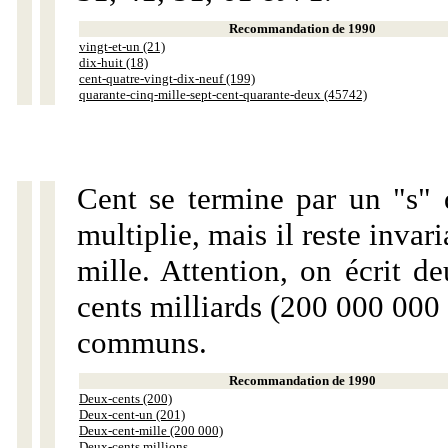
Recommandation de 1990
vingt-et-un (21)
dix-huit (18)
cent-quatre-vingt-dix-neuf (199)
quarante-cinq-mille-sept-cent-quarante-deux (45742)
Cent se termine par un "s" 
multiplie, mais il reste invar
mille. Attention, on écrit d
cents milliards (200 000 000 
communs.
Recommandation de 1990
Deux-cents (200)
Deux-cent-un (201)
Deux-cent-mille (200 000)
Deux-cents millions