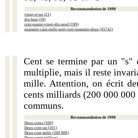
Recommandation de 1990
vingt-et-un (21)
dix-huit (18)
cent-quatre-vingt-dix-neuf (199)
quarante-cinq-mille-sept-cent-quarante-deux (45742)
Cent se termine par un "s" 
multiplie, mais il reste invar
mille. Attention, on écrit d
cents milliards (200 000 000 
communs.
Recommandation de 1990
Deux-cents (200)
Deux-cent-un (201)
Deux-cent-mille (200 000)
Deux-cents millions