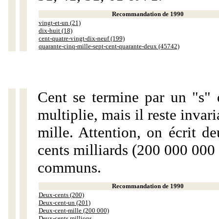
Recommandation de 1990
vingt-et-un (21)
dix-huit (18)
cent-quatre-vingt-dix-neuf (199)
quarante-cinq-mille-sept-cent-quarante-deux (45742)
Cent se termine par un "s" 
multiplie, mais il reste invar
mille. Attention, on écrit d
cents milliards (200 000 000 
communs.
Recommandation de 1990
Deux-cents (200)
Deux-cent-un (201)
Deux-cent-mille (200 000)
Deux-cents millions