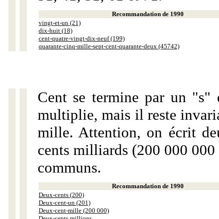
Recommandation de 1990
vingt-et-un (21)
dix-huit (18)
cent-quatre-vingt-dix-neuf (199)
quarante-cinq-mille-sept-cent-quarante-deux (45742)
Cent se termine par un "s" 
multiplie, mais il reste invar
mille. Attention, on écrit d
cents milliards (200 000 000 
communs.
Recommandation de 1990
Deux-cents (200)
Deux-cent-un (201)
Deux-cent-mille (200 000)
Deux-cents millions