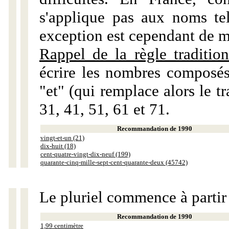
s'applique pas aux noms tels
exception est cependant de m
Rappel de la règle tradition
écrire les nombres composés
"et" (qui remplace alors le tr
31, 41, 51, 61 et 71.
Recommandation de 1990
vingt-et-un (21)
dix-huit (18)
cent-quatre-vingt-dix-neuf (199)
quarante-cinq-mille-sept-cent-quarante-deux (45742)
Le pluriel commence à partir
Recommandation de 1990
1,99 centimètre