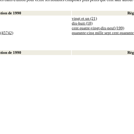
ion de 1990
Règl
vingt et un (21)
dix-huit (18)
cent quatre-vingt-dix-neuf (199)
 (45742)
quarante-cinq mille sept cent quarant
ion de 1990
Règl