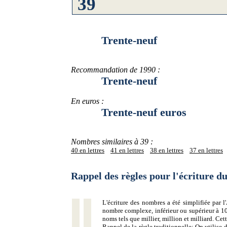
Trente-neuf
Recommandation de 1990 :
Trente-neuf
En euros :
Trente-neuf euros
Nombres similaires à 39 :
40 en lettres
41 en lettres
38 en lettres
37 en lettres
Rappel des règles pour l'écriture 
L'écriture des nombres a été simplifiée par
nombre complexe, inférieur ou supérieur à 10
noms tels que millier, million et milliard. Ce
Rappel de la règle traditionnelle:
On utilise d