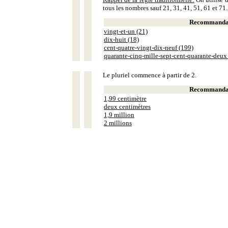
tous les nombres sauf 21, 31, 41, 51, 61 et 71.
Recommandat
vingt-et-un (21)
dix-huit (18)
cent-quatre-vingt-dix-neuf (199)
quarante-cinq-mille-sept-cent-quarante-deux
Le pluriel commence à partir de 2.
Recommandat
1,99 centimètre
deux centimètres
1,9 million
2 millions