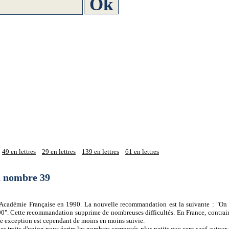
49 en lettres
29 en lettres
139 en lettres
61 en lettres
du nombre 39
 l'Académie Française en 1990. La nouvelle recommandation est la suivante : "On 
0". Cette recommandation supprime de nombreuses difficultés. En France, contrair
tte exception est cependant de moins en moins suivie.
es traits d'union pour écrire les nombres composés plus petits que cent sauf autour d