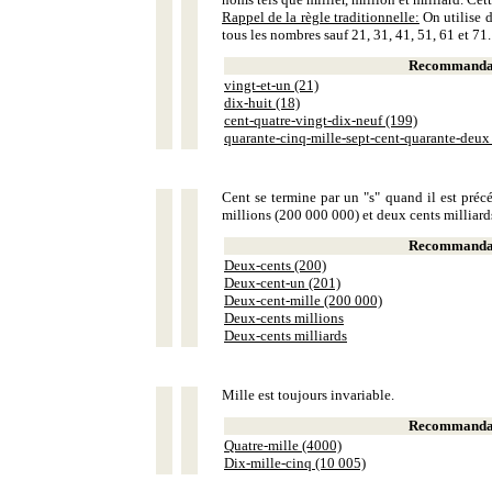
Rappel de la règle traditionnelle:
On utilise d
tous les nombres sauf 21, 31, 41, 51, 61 et 71.
Recommandat
vingt-et-un (21)
dix-huit (18)
cent-quatre-vingt-dix-neuf (199)
quarante-cinq-mille-sept-cent-quarante-deux
Cent se termine par un "s" quand il est précé
millions (200 000 000) et deux cents milliar
Recommandat
Deux-cents (200)
Deux-cent-un (201)
Deux-cent-mille (200 000)
Deux-cents millions
Deux-cents milliards
Mille est toujours invariable.
Recommandat
Quatre-mille (4000)
Dix-mille-cinq (10 005)