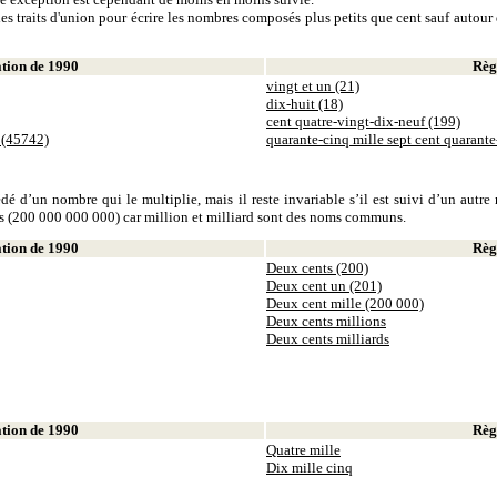
es traits d'union pour écrire les nombres composés plus petits que cent sauf autour d
ion de 1990
Règl
vingt et un (21)
dix-huit (18)
cent quatre-vingt-dix-neuf (199)
 (45742)
quarante-cinq mille sept cent quarant
dé d’un nombre qui le multiplie, mais il reste invariable s’il est suivi d’un autr
ds (200 000 000 000) car million et milliard sont des noms communs.
ion de 1990
Règl
Deux cents (200)
Deux cent un (201)
Deux cent mille (200 000)
Deux cents millions
Deux cents milliards
ion de 1990
Règl
Quatre mille
Dix mille cinq