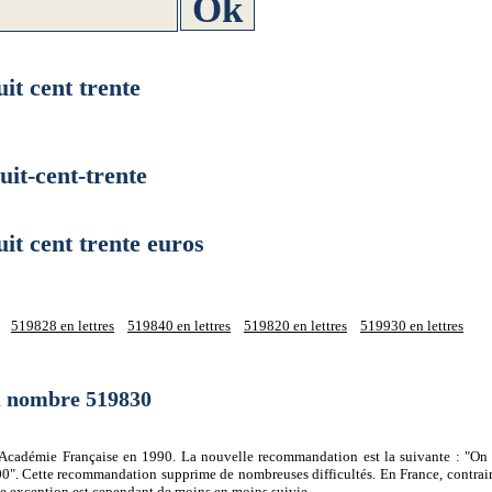
t cent trente
t-cent-trente
 cent trente euros
519828 en lettres
519840 en lettres
519820 en lettres
519930 en lettres
du nombre 519830
 l'Académie Française en 1990. La nouvelle recommandation est la suivante : "On 
0". Cette recommandation supprime de nombreuses difficultés. En France, contrair
tte exception est cependant de moins en moins suivie.