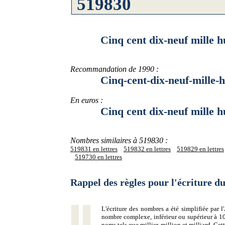
Cinq cent dix-neuf mille hui
Recommandation de 1990 :
Cinq-cent-dix-neuf-mille-hui
En euros :
Cinq cent dix-neuf mille huit
Nombres similaires à 519830 :
519831 en lettres
519832 en lettres
519829 en lettres
519730 en lettres
Rappel des règles pour l'écriture 
L'écriture des nombres a été simplifiée par
nombre complexe, inférieur ou supérieur à 10
noms tels que millier, million et milliard. Ce