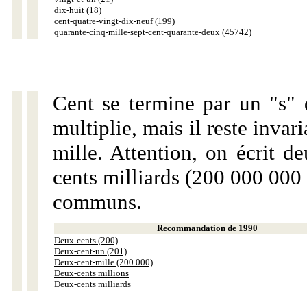
dix-huit (18)
cent-quatre-vingt-dix-neuf (199)
quarante-cinq-mille-sept-cent-quarante-deux (45742)
Cent se termine par un "s" 
multiplie, mais il reste invar
mille. Attention, on écrit d
cents milliards (200 000 000 
communs.
Recommandation de 1990
Deux-cents (200)
Deux-cent-un (201)
Deux-cent-mille (200 000)
Deux-cents millions
Deux-cents milliards