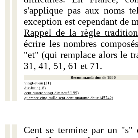
s'applique pas aux noms tels
exception est cependant de m
Rappel de la règle tradition
écrire les nombres composés
"et" (qui remplace alors le tr
31, 41, 51, 61 et 71.
Recommandation de 1990
vingt-et-un (21)
dix-huit (18)
cent-quatre-vingt-dix-neuf (199)
quarante-cinq-mille-sept-cent-quarante-deux (45742)
Cent se termine par un "s" 