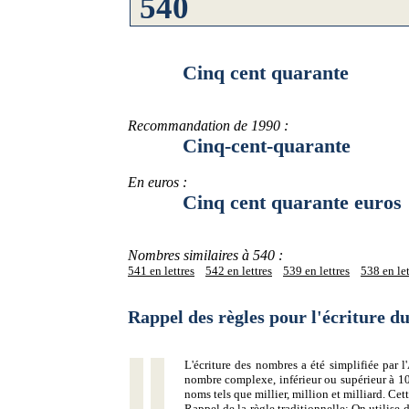
Cinq cent quarante
Recommandation de 1990 :
Cinq-cent-quarante
En euros :
Cinq cent quarante euros
Nombres similaires à 540 :
541 en lettres
542 en lettres
539 en lettres
538 en let
Rappel des règles pour l'écriture 
L'écriture des nombres a été simplifiée par
nombre complexe, inférieur ou supérieur à 10
noms tels que millier, million et milliard. Ce
Rappel de la règle traditionnelle:
On utilise d