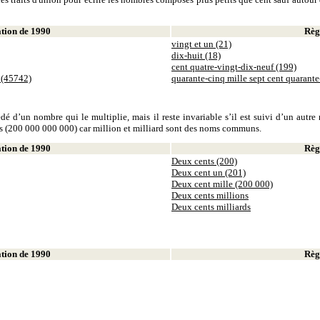
ion de 1990
Règl
vingt et un (21)
dix-huit (18)
cent quatre-vingt-dix-neuf (199)
 (45742)
quarante-cinq mille sept cent quarant
dé d’un nombre qui le multiplie, mais il reste invariable s’il est suivi d’un autr
ds (200 000 000 000) car million et milliard sont des noms communs.
ion de 1990
Règl
Deux cents (200)
Deux cent un (201)
Deux cent mille (200 000)
Deux cents millions
Deux cents milliards
ion de 1990
Règl