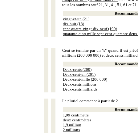
tous les nombres sauf 21, 31, 41, 51, 61 et 71.
Recommandat
vingt-et-un (21)
dix-huit (18)
cent-quatre-vingt-dix-neuf (199)
quarante-cinq-mille-sept-cent-quarante-deux
Cent se termine par un "s" quand il est précé
millions (200 000 000) et deux cents milliar
Recommandat
Deux-cents (200)
Deux-cent-un (201)
Deux-cent-mille (200 000)
Deux-cents millions
Deux-cents milliards
Le pluriel commence à partir de 2.
Recommandat
1,99 centimètre
deux centimètres
1,9 million
2 millions