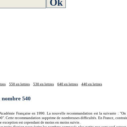
tres
550 en lettres
530 en lettres
640 en lettres
440 en lettres
du nombre 540
 l'Académie Française en 1990. La nouvelle recommandation est la suivante : "On 
0". Cette recommandation supprime de nombreuses difficultés. En France, contrair
tte exception est cependant de moins en moins suivie.
es traits d'union pour écrire les nombres composés plus petits que cent sauf autour d