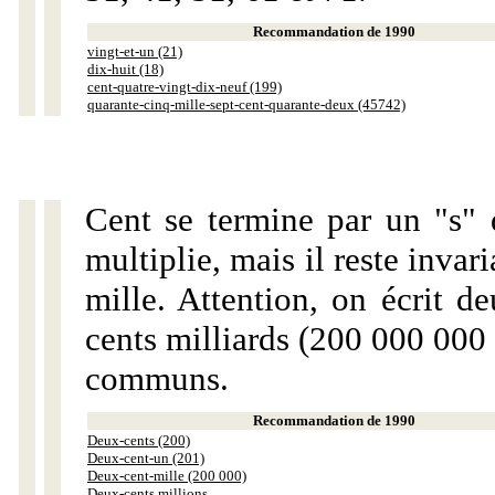
Recommandation de 1990
vingt-et-un (21)
dix-huit (18)
cent-quatre-vingt-dix-neuf (199)
quarante-cinq-mille-sept-cent-quarante-deux (45742)
Cent se termine par un "s" 
multiplie, mais il reste invar
mille. Attention, on écrit d
cents milliards (200 000 000 
communs.
Recommandation de 1990
Deux-cents (200)
Deux-cent-un (201)
Deux-cent-mille (200 000)
Deux-cents millions