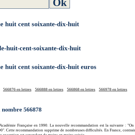
uit cent soixante-dix-huit
huit-cent-soixante-dix-huit
uit cent soixante-dix-huit euros
566876 en lettres
566888 en lettres
566868 en lettres
566978 en lettres
du nombre 566878
 l'Académie Française en 1990. La nouvelle recommandation est la suivante : "On 
0". Cette recommandation supprime de nombreuses difficultés. En France, contrair
tte exception est cependant de moins en moins suivie.