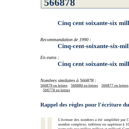
Cinq cent soixante-six mille h
Recommandation de 1990 :
Cinq-cent-soixante-six-mille-
En euros :
Cinq cent soixante-six mille h
Nombres similaires à 566878 :
566879 en lettres
566880 en lettres
566877 en lettres
566778 en lettres
Rappel des règles pour l'écriture 
L'écriture des nombres a été simplifiée par
nombre complexe, inférieur ou supérieur à 10
noms tels que millier, million et milliard. Ce