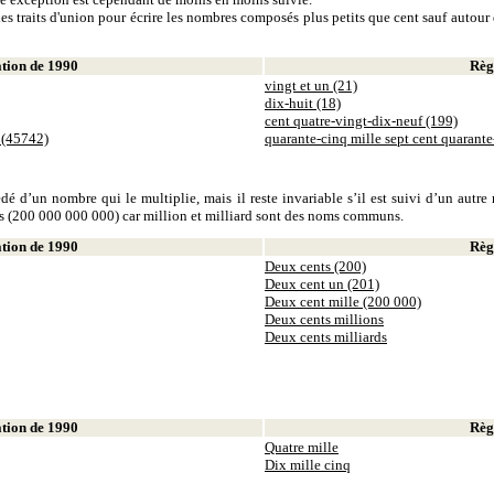
es traits d'union pour écrire les nombres composés plus petits que cent sauf autour d
ion de 1990
Règl
vingt et un (21)
dix-huit (18)
cent quatre-vingt-dix-neuf (199)
 (45742)
quarante-cinq mille sept cent quarant
dé d’un nombre qui le multiplie, mais il reste invariable s’il est suivi d’un autr
ds (200 000 000 000) car million et milliard sont des noms communs.
ion de 1990
Règl
Deux cents (200)
Deux cent un (201)
Deux cent mille (200 000)
Deux cents millions
Deux cents milliards
ion de 1990
Règl
Quatre mille
Dix mille cinq