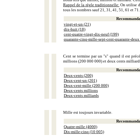
Rappel de la règle traditionnelle:
On utilise d
tous les nombres sauf 21, 31, 41, 51, 61 et 71.
Recommandat
vingt-et-un (21)
dix-huit (18)
cent-quatre-vingt-dix-neuf (199)
quarante-cinq-mille-sept-cent-quarante-deux
Cent se termine par un "s" quand il est précé
millions (200 000 000) et deux cents milliar
Recommandat
Deux-cents (200)
Deux-cent-un (201)
Deux-cent-mille (200 000)
Deux-cents millions
Deux-cents milliards
Mille est toujours invariable.
Recommandat
Quatre-mille (4000)
Dix-mille-cinq (10 005)