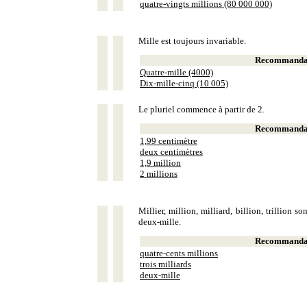
quatre-vingts millions (80 000 000)
Mille est toujours invariable.
Recommandat
Quatre-mille (4000)
Dix-mille-cinq (10 005)
Le pluriel commence à partir de 2.
Recommandat
1,99 centimètre
deux centimètres
1,9 million
2 millions
Millier, million, milliard, billion, trillion 
deux-mille.
Recommandat
quatre-cents millions
trois milliards
deux-mille