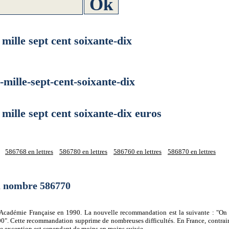
lle sept cent soixante-dix
lle-sept-cent-soixante-dix
le sept cent soixante-dix euros
586768 en lettres
586780 en lettres
586760 en lettres
586870 en lettres
du nombre 586770
 l'Académie Française en 1990. La nouvelle recommandation est la suivante : "On 
0". Cette recommandation supprime de nombreuses difficultés. En France, contrair
tte exception est cependant de moins en moins suivie.