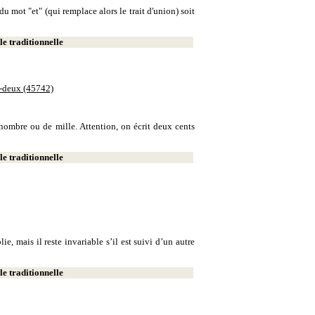
u mot "et" (qui remplace alors le trait d'union) soit
e traditionnelle
e-deux (45742)
e nombre ou de mille. Attention, on écrit deux cents
e traditionnelle
, mais il reste invariable s’il est suivi d’un autre
e traditionnelle