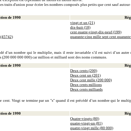
es traits d'union pour écrire les nombres composés plus petits que cent sauf autour d
ion de 1990
Règl
vingt et un (21)
dix-huit (18)
cent quatre-vingt-dix-neuf (199)
 (45742)
quarante-cinq mille sept cent quarant
dé d’un nombre qui le multiplie, mais il reste invariable s’il est suivi d’un autr
ds (200 000 000 000) car million et milliard sont des noms communs.
ion de 1990
Règl
Deux cents (200)
Deux cent un (201)
Deux cent mille (200 000)
Deux cents millions
Deux cents milliards
 cent. Vingt se termine par un "s" quand il est précédé d’un nombre qui le multiplie
ion de 1990
Règl
Quatre-vingts (80)
quatre-vingt-un (81)
quatre-vingt mille (80 000)