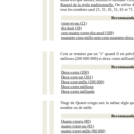
Rappel de la règle traditionnelle:
On utilise d
tous les nombres sauf 21, 31, 41, 51, 61 et 71.
Recommandat
vingt-et-un (21)
dix-huit (18)
cent-quatre-vingt-dix-neuf (199)
quarante-cinq-mille-sept-cent-quarante-deux
Cent se termine par un "s" quand il est précé
millions (200 000 000) et deux cents milliar
Recommandat
Deux-cents (200)
Deux-cent-un (201)
Deux-cent-mille (200 000)
Deux-cents millions
Deux-cents milliards
Vingt de Quatre-vingts suit la même règle que
nombre ou de mille.
Recommandat
Quatre-vingts (80)
quatre-vingt-un (81)
quatre-vingt-mille (80 000)