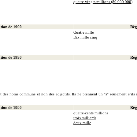
quatre-vingts millions (80 000 000)
ion de 1990
Règl
Quatre mille
Dix mille cinq
ion de 1990
Règl
sont des noms communs et non des adjectifs. Ils ne prennent un "s" seulement s’ils s
ion de 1990
Règl
quatre-cents millions
trois milliards
deux mille