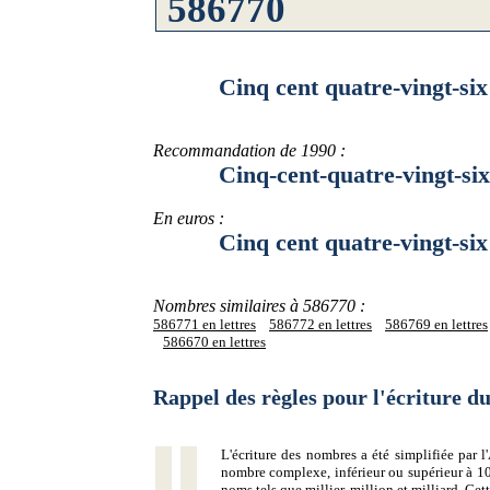
Cinq cent quatre-vingt-six mi
Recommandation de 1990 :
Cinq-cent-quatre-vingt-six-mi
En euros :
Cinq cent quatre-vingt-six mil
Nombres similaires à 586770 :
586771 en lettres
586772 en lettres
586769 en lettres
586670 en lettres
Rappel des règles pour l'écriture 
L'écriture des nombres a été simplifiée par
nombre complexe, inférieur ou supérieur à 10
noms tels que millier, million et milliard. Ce