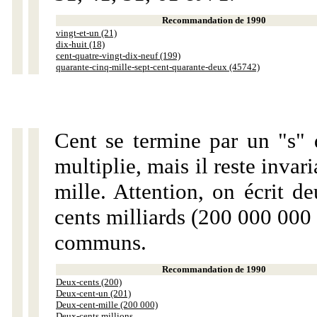
Recommandation de 1990
vingt-et-un (21)
dix-huit (18)
cent-quatre-vingt-dix-neuf (199)
quarante-cinq-mille-sept-cent-quarante-deux (45742)
Cent se termine par un "s" 
multiplie, mais il reste invar
mille. Attention, on écrit d
cents milliards (200 000 000 
communs.
Recommandation de 1990
Deux-cents (200)
Deux-cent-un (201)
Deux-cent-mille (200 000)
Deux-cents millions