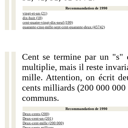
Recommandation de 1990
vingt-et-un (21)
dix-huit (18)
cent-quatre-vingt-dix-neuf (199)
quarante-cinq-mille-sept-cent-quarante-deux (45742)
Cent se termine par un "s" 
multiplie, mais il reste invar
mille. Attention, on écrit d
cents milliards (200 000 000 
communs.
Recommandation de 1990
Deux-cents (200)
Deux-cent-un (201)
Deux-cent-mille (200 000)
Deux-cents millions