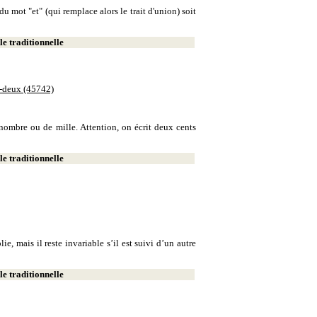
u mot "et" (qui remplace alors le trait d'union) soit
e traditionnelle
e-deux (45742)
e nombre ou de mille. Attention, on écrit deux cents
e traditionnelle
, mais il reste invariable s’il est suivi d’un autre
e traditionnelle