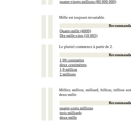
quatre-vingts millions (80 000 000)
Mille est toujours invariable.
Recommandat
Quatre-mille (4000)
Dix-mille-cinq (10 005)
Le pluriel commence à partir de 2.
Recommandat
1,99 centimètre
deux centimètres
1,9 million
2 millions
Millier, million, milliard, billion, trillion 
deux-mille.
Recommandat
quatre-cents millions
trois milliards
deux-mille