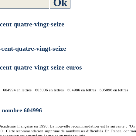
nt quatre-vingt-seize
nt-quatre-vingt-seize
nt quatre-vingt-seize euros
604994 en lettres
605006 en lettres
604986 en lettres
605096 en lettres
du nombre 604996
 l'Académie Française en 1990. La nouvelle recommandation est la suivante : "On 
0". Cette recommandation supprime de nombreuses difficultés. En France, contrair
tte exception est cependant de moins en moins suivie.