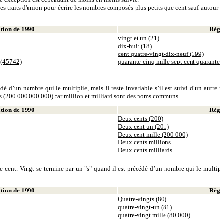
es traits d'union pour écrire les nombres composés plus petits que cent sauf autour d
ion de 1990
Règl
vingt et un (21)
dix-huit (18)
cent quatre-vingt-dix-neuf (199)
 (45742)
quarante-cinq mille sept cent quarant
dé d’un nombre qui le multiplie, mais il reste invariable s’il est suivi d’un autr
ds (200 000 000 000) car million et milliard sont des noms communs.
ion de 1990
Règl
Deux cents (200)
Deux cent un (201)
Deux cent mille (200 000)
Deux cents millions
Deux cents milliards
 cent. Vingt se termine par un "s" quand il est précédé d’un nombre qui le multiplie
ion de 1990
Règl
Quatre-vingts (80)
quatre-vingt-un (81)
quatre-vingt mille (80 000)