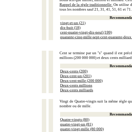
Rappel de la règle traditionnelle:
On utilise d
tous les nombres sauf 21, 31, 41, 51, 61 et 71.
Recommandat
vingt-et-un (21)
dix-huit (18)
cent-quatre-vingt-dix-neuf (199)
quarante-cinq-mille-sept-cent-quarante-deux
Cent se termine par un "s" quand il est précé
millions (200 000 000) et deux cents milliar
Recommandat
Deux-cents (200)
Deux-cent-un (201)
Deux-cent-mille (200 000)
Deux-cents millions
Deux-cents milliards
Vingt de Quatre-vingts suit la même règle que
nombre ou de mille.
Recommandat
Quatre-vingts (80)
quatre-vingt-un (81)
quatre-vingt-mille (80 000)