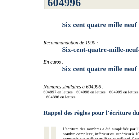
Six cent quatre mille neuf ce
Recommandation de 1990 :
Six-cent-quatre-mille-neuf-ce
En euros :
Six cent quatre mille neuf ce
Nombres similaires à 604996 :
604997 en lettres
604998 en lettres
604995 en lettres
604896 en lettres
Rappel des règles pour l'écriture 
L'écriture des nombres a été simplifiée par
nombre complexe, inférieur ou supérieur à 10
noms tels que millier, million et milliard. Ce