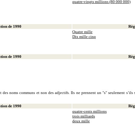
quatre-vingts millions (80 000 000)
ion de 1990
Règl
Quatre mille
Dix mille cinq
ion de 1990
Règl
sont des noms communs et non des adjectifs. Ils ne prennent un "s" seulement s’ils s
ion de 1990
Règl
quatre-cents millions
trois milliards
deux mille