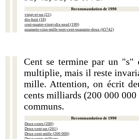
Recommandation de 1990
vingt-et-un (21)
dix-huit (18)
cent-quatre-vingt-dix-neuf (199)
quarante-cinq-mille-sept-cent-quarante-deux (45742)
Cent se termine par un "s" 
multiplie, mais il reste invar
mille. Attention, on écrit d
cents milliards (200 000 000 
communs.
Recommandation de 1990
Deux-cents (200)
Deux-cent-un (201)
Deux-cent-mille (200 000)
Deux-cents millions