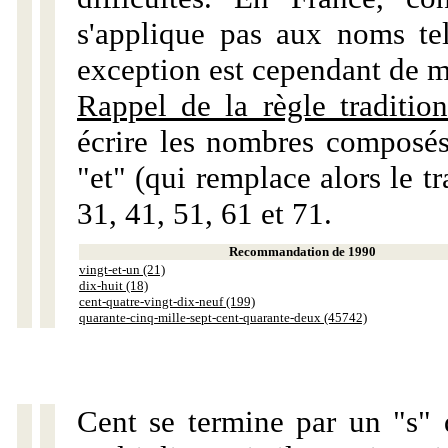
s'applique pas aux noms tels
exception est cependant de m
Rappel de la règle tradition
écrire les nombres composés
"et" (qui remplace alors le tr
31, 41, 51, 61 et 71.
Recommandation de 1990
vingt-et-un (21)
dix-huit (18)
cent-quatre-vingt-dix-neuf (199)
quarante-cinq-mille-sept-cent-quarante-deux (45742)
Cent se termine par un "s" 