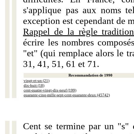
s'applique pas aux noms tels
exception est cependant de m
Rappel de la règle tradition
écrire les nombres composés
"et" (qui remplace alors le tr
31, 41, 51, 61 et 71.
Recommandation de 1990
vingt-et-un (21)
dix-huit (18)
cent-quatre-vingt-dix-neuf (199)
quarante-cinq-mille-sept-cent-quarante-deux (45742)
Cent se termine par un "s" 